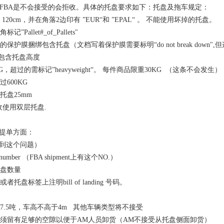
FBA
是不会接受的会拒收。具体的托盘要求如下：托盘及拖车规定：
 120cm
，并在角落
2
边印有
”EUR“
和
”EPAL“
。
不能使用坏掉的托盘。
角标记
”Pallet#_of_Pallets"
的保护膜捆绑包含托盘（文档写着保护膜需要标明
“do not break down",
但
包含托盘高度
G
，超过的需标记
”heavyweight“
。
每件商品限重
30KG
（这条不会发生）
过
600KG
托盘
25mm
收使用双层托盘
.
提单方面：
到这个问题）
 number
（
FBA shipment
上有这个
NO.
）
盘数量
或者托盘标签上注明
bill of landing
号码。
7.5
吨，车高不高于
4m
其他车辆类型将不接受
须留有足够的空隙以便于
AM
人员卸货（
AM
不接受从托盘侧面卸货）