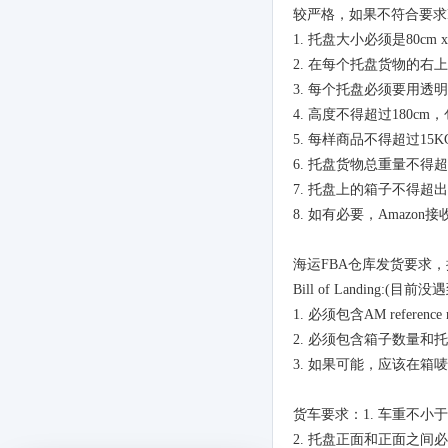
较严格，如果不符合要求
1.
托盘大小必须是
80cm x
2.
在每个托盘货物的右上
3.
每个托盘必须要用透明
4.
高度不得超过
180cm
，
5.
每样商品不得超过
15K
6.
托盘货物总重量不得超
7.
托盘上的箱子不得超出
8.
如有必要，
Amazon
接
海运
FBA
仓库发货要求，
Bill of Landing:(
目前没遇
1.
必须包含
AM reference
2.
必须包含箱子数量和托
3.
如果可能，应该在箱唛
货车要求：
1.
车重不小于
2.
托盘正面和正面之间必