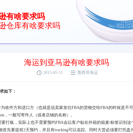
逊有啥要求吗
逊仓库有啥要求吗
海运到亚马逊有啥要求吗


2015-05-11
墨西哥海运
求如下：
作为收件方和进口方（也就是说卖家发往
FBA
的货物交给
FBA
的时候是不
on
，一般写寄件人（或者店铺的名称）。
需要打板，实际上也不需要预约
FBA
会以客户贴在外箱的箱麦
/
标签识别这
物首先要提前
2
天预约，并且有
tracking
可以追踪。同时大货必须要打托盘