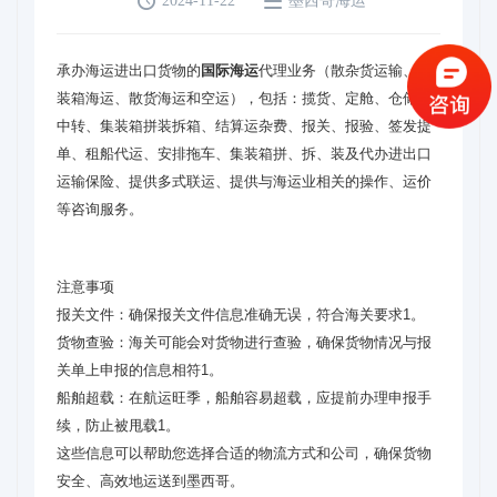


2024-11-22
墨西哥海运
承办海运进出口货物的
国际海运
代理业务（散杂货运输、集
装箱海运、散货海运和空运），包括：揽货、定舱、仓储、
中转、集装箱拼装拆箱、结算运杂费、报关、报验、签发提
单、租船代运、安排拖车、集装箱拼、拆、装及代办进出口
运输保险、提供多式联运、提供与海运业相关的操作、运价
等咨询服务。
注意事项
‌报关文件‌：确保报关文件信息准确无误，符合海关要求‌1。
‌货物查验‌：海关可能会对货物进行查验，确保货物情况与报
关单上申报的信息相符‌1。
‌船舶超载‌：在航运旺季，船舶容易超载，应提前办理申报手
续，防止被甩载‌1。
这些信息可以帮助您选择合适的物流方式和公司，确保货物
安全、高效地运送到墨西哥。