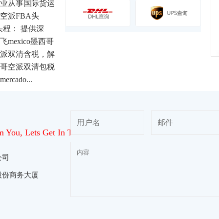
业从事国际货运
空派FBA头
客多头程： 提供深
mexico墨西哥
派双清含税，解
哥空派双清包税
ado...
 You, Lets Get In Touch!
公司
股份商务大厦